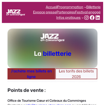
Aller
Accueil
Programmation
Billetterie
au
Espace presse
Partenaires
Festival engagé
contenu
Instagr
Face
Lin
Infos pratiques
La
billetterie
J’achète mes billets en
L
es tarifs des billets
ligne
2026
Points de vente :
Office de Tourisme Cœur et Coteaux du Comminges