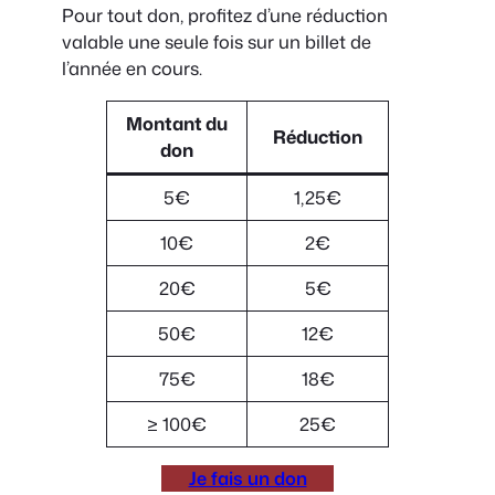
Pour tout don, profitez d’une réduction
valable une seule fois sur un billet de
l’année en cours.
Montant du
Réduction
don
5€
1,25€
10€
2€
20€
5€
50€
12€
75€
18€
≥ 100€
25€
Je fais un don