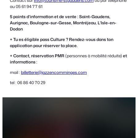
Contact sur
info@tourisme-stgaudens.com
ou par téléphone
au 05 61 94 77 61
5 points d’information et de vente : Saint-Gaudens,
Aurignac,
Boulogne-sur-Gesse,
Montréjeau
,
L’Isle-en-
Dodon
+ Tu es éligible pass Culture ? Rendez-vous dans ton
application pour réserver ta place.
+ Contact, réservation PMR
(personnes à mobilité réduite)
et
informations :
mail :
billetterie@jazzencomminges.com
tel : 06 86 40 70 29