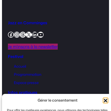
Jazz en Comminges
Facebook
Instagram
Threads
X
LinkedIn
YouTube
Je m’inscris à la newsletter
Festival
Accueil
Programmation
Espace presse
Infos pratiques
Gérer le consentement
Billetterie
Infos pratique
s
Pour offrir les meilleures expériences, nous utilisons des technologies telles