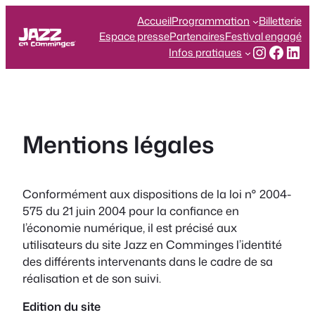
Aller
Accueil
Programmation
Billetterie
au
Espace presse
Partenaires
Festival engagé
contenu
Instagr
Face
Lin
Infos pratiques
Mentions légales
Conformément aux dispositions de la loi n° 2004-
575 du 21 juin 2004 pour la confiance en
l’économie numérique, il est précisé aux
utilisateurs du site Jazz en Comminges l’identité
des différents intervenants dans le cadre de sa
réalisation et de son suivi.
Edition du site