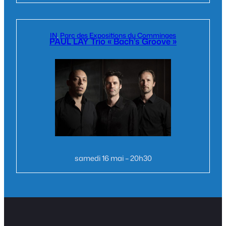
IN
, 
Parc des Expositions du Comminges
PAUL LAY Trio « Bach’s Groove »
samedi 16 mai – 20h30