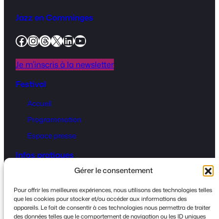
Jazz en Comminges
Facebook
Instagram
Threads
X
LinkedIn
YouTube
Je m’inscris à la newsletter
Festival
Accueil
Programmation
Espace presse
Infos pratiques
Gérer le consentement
Billetterie
Infos pratique
s
Pour offrir les meilleures expériences, nous utilisons des technologies telles
que les cookies pour stocker et/ou accéder aux informations des
Contact
appareils. Le fait de consentir à ces technologies nous permettra de traiter
des données telles que le comportement de navigation ou les ID uniques