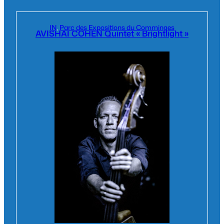
IN
, 
Parc des Expositions du Comminges
AVISHAI COHEN Quintet « Brightlight »