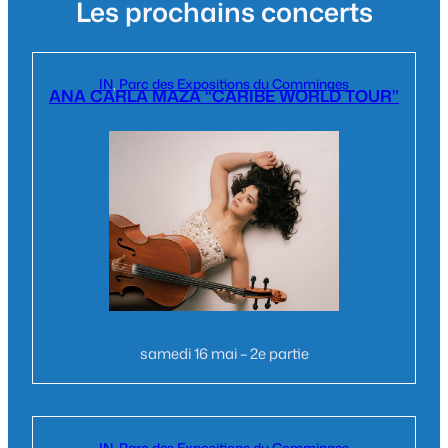
Les prochains concerts
IN
, 
Parc des Expositions du Comminges
ANA CARLA MAZA “CARIBE WORLD TOUR”
samedi 16 mai – 2e partie
IN
, 
Parc des Expositions du Comminges