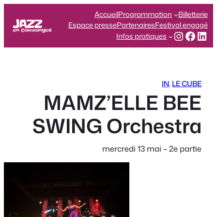
Aller
Accueil
Programmation
Billetterie
au
Espace presse
Partenaires
Festival engagé
contenu
Instagr
Face
Lin
Infos pratiques
IN
, 
LE CUBE
MAMZ’ELLE BEE
SWING Orchestra
mercredi 13 mai – 2e partie