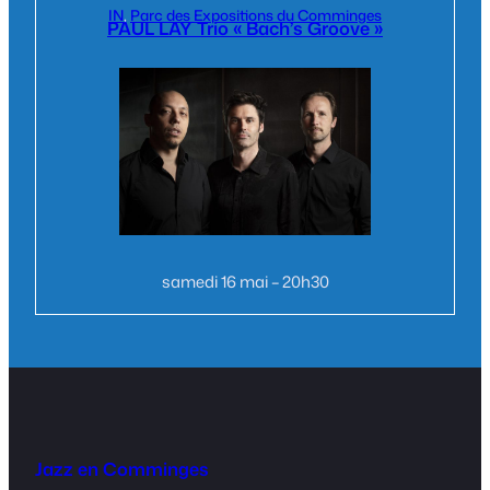
IN
, 
Parc des Expositions du Comminges
PAUL LAY Trio « Bach’s Groove »
samedi 16 mai – 20h30
Jazz en Comminges