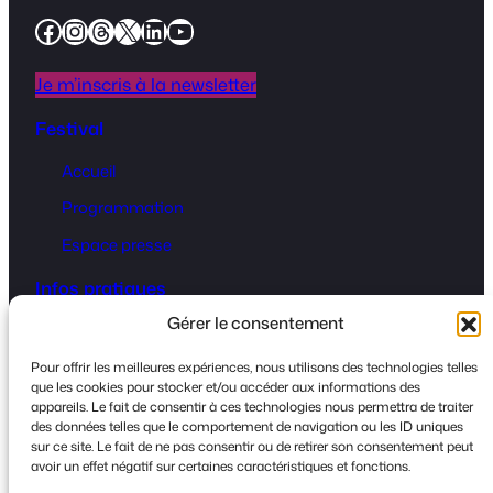
Facebook
Instagram
Threads
X
LinkedIn
YouTube
Je m’inscris à la newsletter
Festival
Accueil
Programmation
Espace presse
Infos pratiques
Gérer le consentement
Billetterie
Infos pratique
s
Pour offrir les meilleures expériences, nous utilisons des technologies telles
que les cookies pour stocker et/ou accéder aux informations des
Contact
appareils. Le fait de consentir à ces technologies nous permettra de traiter
des données telles que le comportement de navigation ou les ID uniques
sur ce site. Le fait de ne pas consentir ou de retirer son consentement peut
avoir un effet négatif sur certaines caractéristiques et fonctions.