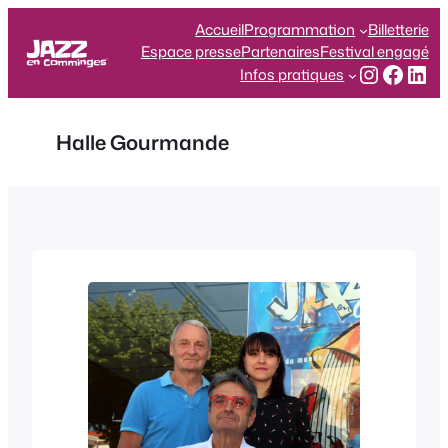
Aller
Accueil
Programmation
Billetterie
au
Espace presse
Partenaires
Festival engagé
contenu
Instagr
Face
Lin
Infos pratiques
Halle Gourmande